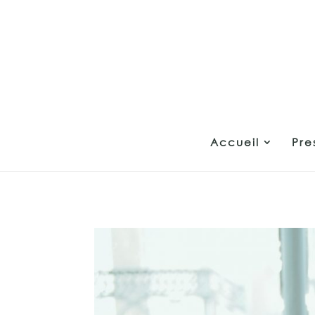
add_action( 'wp_head', function () { ?>
Accueil
Pre