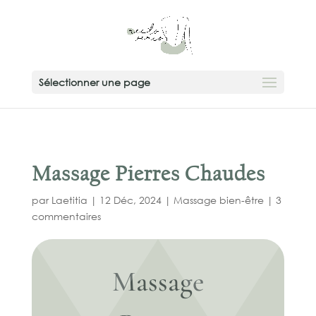
add_action( 'wp_head', function () { ?>
Sélectionner une page
Massage Pierres Chaudes
par
Laetitia
|
12 Déc, 2024
|
Massage bien-être
|
3
commentaires
Massage