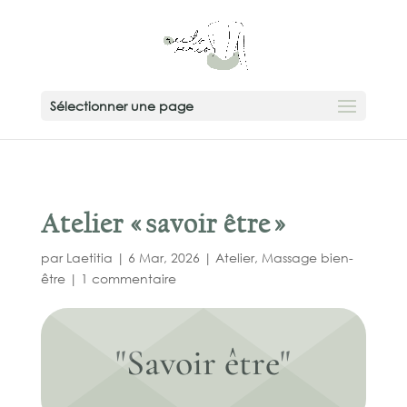
add_action( 'wp_head', function () { ?>
Sélectionner une page
Atelier « savoir être »
par
Laetitia
|
6 Mar, 2026
|
Atelier
,
Massage bien-
être
|
1 commentaire
"Savoir être"